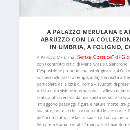
A PALAZZO MERULANA E AL
ABRUZZO CON LA COLLEZION
IN UMBRIA, A FOLIGNO, 
“Senza Cornice” di Gi
A
Palazzo Merulana
con i contributi critici
di Maria Grazia Calandrone, Pl
L’esposizione propone una antologica in cui Ortona
sospeso allo stesso tempo, indaga la realtà attrave
particolare della città di Roma – svuotati di pres
Artista dalla visione internazionale, allievo di An
realista attraversata da una spinta verso l’astrazione
ritraggono paesaggi, figure e nature morte, tre gen
sua arte, pretesti che toccano tutti le sue corde. 
dell’incompiuto, che lascia spazio ad un continu
Sempre a Roma fino al 22 marzo alle
Case Roman