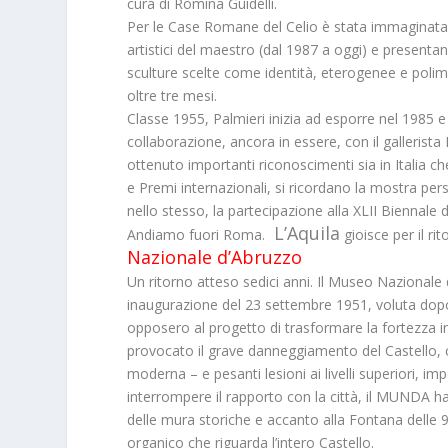
cura di Romina Guidelli.
Per le Case Romane del Celio è stata immaginata 
artistici del maestro (dal 1987 a oggi) e presentan
sculture scelte come identità, eterogenee e polim
oltre tre mesi.
Classe 1955, Palmieri inizia ad esporre nel 1985 e 
collaborazione, ancora in essere, con il gallerista 
ottenuto importanti riconoscimenti sia in Italia ch
e Premi internazionali, si ricordano la mostra p
nello stesso, la partecipazione alla XLII Biennale 
L’Aquila
Andiamo fuori Roma.
gioisce per il ri
Nazionale d’Abruzzo
Un ritorno atteso sedici anni. Il Museo Nazionale
inaugurazione del 23 settembre 1951, voluta dopo c
opposero al progetto di trasformare la fortezza i
provocato il grave danneggiamento del Castello, c
moderna – e pesanti lesioni ai livelli superiori,
interrompere il rapporto con la città, il MUNDA ha 
delle mura storiche e accanto alla Fontana delle 
organico che riguarda l’intero Castello.