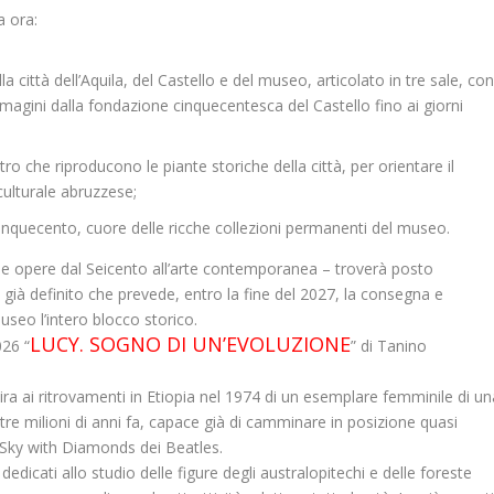
a ora:
a città dell’Aquila, del Castello e del museo, articolato in tre sale, co
magini dalla fondazione cinquecentesca del Castello fino ai giorni
 che riproducono le piante storiche della città, per orientare il
culturale abruzzese;
inquecento, cuore delle ricche collezioni permanenti del museo.
a, le opere dal Seicento all’arte contemporanea – troverà posto
à definito che prevede, entro la fine del 2027, la consegna e
useo l’intero blocco storico.
LUCY. SOGNO
DI UN’EVOLUZIONE
2026
“
” di
Tanino
ra ai ritrovamenti in Etiopia nel 1974 di un esemplare femminile di un
 tre milioni di anni fa, capace già di camminare in posizione quasi
 Sky with Diamonds dei Beatles.
 dedicati allo studio delle figure degli australopitechi e delle foreste