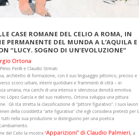
LE CASE ROMANE DEL CELIO A ROMA, IN
E PERMANENTE DEL MUNDA A L’AQUILA E
CON “LUCY. SOGNO DI UN’EVOLUZIONE”
orgio Ortona
inio Perilli e Claudio Strinati
, architetto di formazione, con il suo linguaggio pittorico, preciso e
rso scorci urbani, interni quotidiani e frammenti di città – in
enza umana, ma carichi di una intensa e silenziosa densità emotiva.
tonio López García e del suo realismo, Ortona sviluppa una pittura
. Gli sta stretta la classificazione di “pittore figurativo”. I suoi lavori
eri della cosiddetta “arte figurativa” che egli considera pretesti per l
E tutti nella sua produzione si distinguono per una poetica
o cambiamento.
Apparizioni” di Claudio Palmieri
e del Celio
la mostra
“
,
a