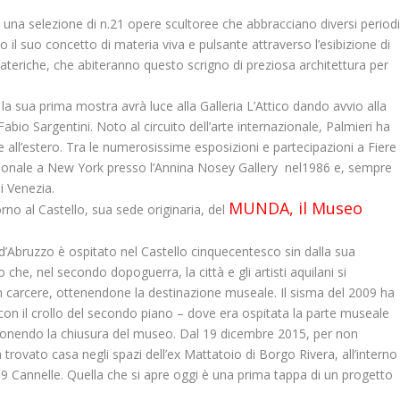
una selezione di n.21 opere scultoree che abbracciano diversi period
o il suo concetto di materia viva e pulsante attraverso l’esibizione di
ateriche, che abiteranno questo scrigno di preziosa architettura per
la sua prima mostra avrà luce alla Galleria L’Attico dando avvio alla
Fabio Sargentini. Noto al circuito dell’arte internazionale, Palmieri ha
e all’estero. Tra le numerosissime esposizioni e partecipazioni a Fiere
ersonale a New York presso l’Annina Nosey Gallery nel1986 e, sempre
di Venezia.
MUNDA, il Museo
torno al Castello, sua sede originaria, del
 d’Abruzzo è ospitato nel Castello cinquecentesco sin dalla sua
he, nel secondo dopoguerra, la città e gli artisti aquilani si
n carcere, ottenendone la destinazione museale. Il sisma del 2009 ha
on il crollo del secondo piano – dove era ospitata la parte museale
 imponendo la chiusura del museo. Dal 19 dicembre 2015, per non
trovato casa negli spazi dell’ex Mattatoio di Borgo Rivera, all’interno
99 Cannelle. Quella che si apre oggi è una prima tappa di un progetto