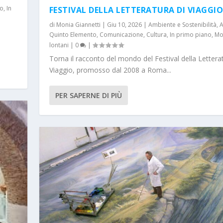
to
,
In
FESTIVAL DELLA LETTERATURA DI VIAGGIO
di
Monia Giannetti
|
Giu 10, 2026
|
Ambiente e Sostenibilità
,
A
Quinto Elemento
,
Comunicazione
,
Cultura
,
In primo piano
,
Mo
lontani
|
0
|
Torna il racconto del mondo del Festival della Letterat
Viaggio, promosso dal 2008 a Roma...
PER SAPERNE DI PIÙ