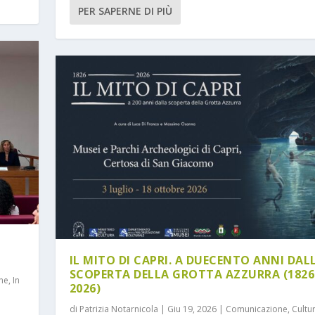
mo piano
|
0
|
PER SAPERNE DI PIÙ
IL MITO DI CAPRI. A DUECENTO ANNI DAL
SCOPERTA DELLA GROTTA AZZURRA (1826
ne
,
In
2026)
di
Patrizia Notarnicola
|
Giu 19, 2026
|
Comunicazione
,
Cultu