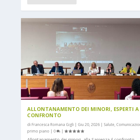
Inserito da
Patrizia Notarnicola
|
Feb 14, 2026
|
Cultura
,
In pri
ALLONTANAMENTO DEI MINORI, ESPERTI A
CONFRONTO
di
Francesca Romana Gigli
|
Giu 20, 2026
|
Salute
,
Comunicazio
primo piano
|
0
|
Allontanamento dei minori, alla Sapienza il confronto