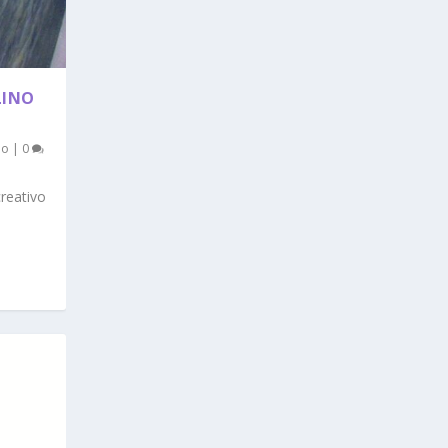
LINO
no
|
0
creativo