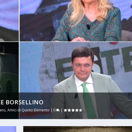
CE BORSELLINO
iano
,
Amici di Quinto Elemento
|
0
|