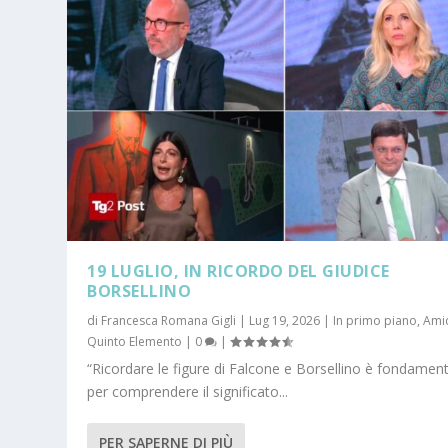
19 LUGLIO, IN RICORDO DEL GIUDICE
BORSELLINO
di
Francesca Romana Gigli
|
Lug 19, 2026
|
In primo piano
,
Amic
Quinto Elemento
|
0
|
“Ricordare le figure di Falcone e Borsellino è fondamen
per comprendere il significato...
“CONTENUTI PER LA CURA” OPERE DI
PER SAPERNE DI PIÙ