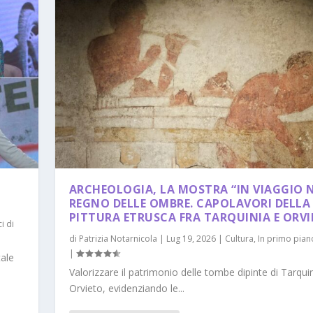
ARCHEOLOGIA, LA MOSTRA “IN VIAGGIO 
REGNO DELLE OMBRE. CAPOLAVORI DELLA
PITTURA ETRUSCA FRA TARQUINIA E ORVI
i di
di
Patrizia Notarnicola
|
Lug 19, 2026
|
Cultura
,
In primo pian
|
tale
Valorizzare il patrimonio delle tombe dipinte di Tarquin
Orvieto, evidenziando le...
 CECILIA COCCO E D...