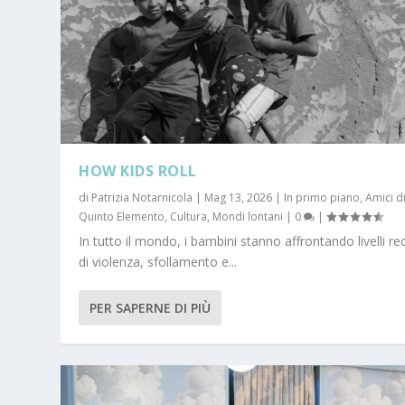
HOW KIDS ROLL
di
Patrizia Notarnicola
|
Mag 13, 2026
|
In primo piano
,
Amici d
Quinto Elemento
,
Cultura
,
Mondi lontani
|
0
|
In tutto il mondo, i bambini stanno affrontando livelli re
di violenza, sfollamento e...
PER SAPERNE DI PIÙ