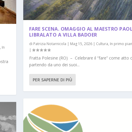
FARE SCENA. OMAGGIO AL MAESTRO PAO
LIBRALATO A VILLA BADOER
di
Patrizia Notarnicola
|
Mag 15, 2026
|
Cultura
,
In primo pia
o
,
In
|
Fratta Polesine (RO) – Celebrare il “fare” come atto 
ostra
partendo da uno dei suoi...
PER SAPERNE DI PIÙ