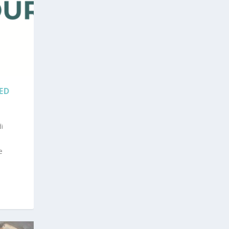
ED
di
e