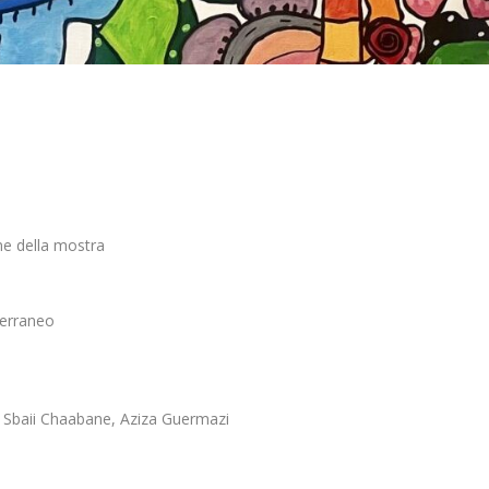
ne della mostra
terraneo
 Sbaii Chaabane, Aziza Guermazi