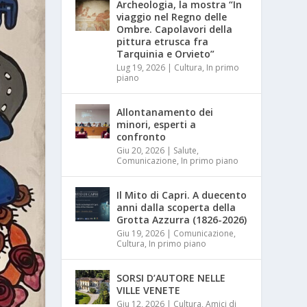
Archeologia, la mostra “In
viaggio nel Regno delle
Ombre. Capolavori della
pittura etrusca fra
Tarquinia e Orvieto”
Lug 19, 2026
|
Cultura
,
In primo
piano
Allontanamento dei
minori, esperti a
confronto
Giu 20, 2026
|
Salute
,
Comunicazione
,
In primo piano
Il Mito di Capri. A duecento
anni dalla scoperta della
Grotta Azzurra (1826-2026)
Giu 19, 2026
|
Comunicazione
,
Cultura
,
In primo piano
SORSI D’AUTORE NELLE
VILLE VENETE
Giu 12, 2026
|
Cultura
,
Amici di