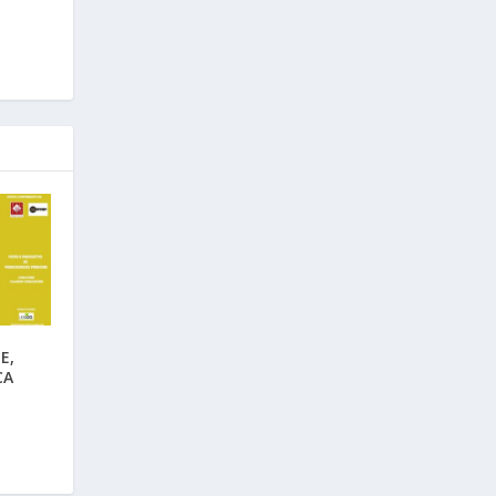
E,
CA