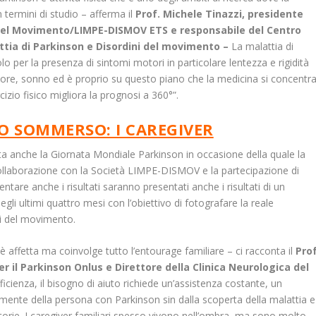
 termini di studio – afferma il
Prof. Michele Tinazzi, presidente
i del Movimento/LIMPE-DISMOV ETS e responsabile del Centro
attia di Parkinson e Disordini del movimento –
La malattia di
 per la presenza di sintomi motori in particolare lentezza e rigidità
ore, sonno ed è proprio su questo piano che la medicina si concentr
rcizio fisico migliora la prognosi a 360°”.
 SOMMERSO: I CAREGIVER
ata anche la Giornata Mondiale Parkinson in occasione della quale la
ollaborazione con la Società LIMPE-DISMOV e la partecipazione di
tare anche i risultati saranno presentati anche i risultati di un
gli ultimi quattro mesi con l’obiettivo di fotografare la reale
ini del movimento.
è affetta ma coinvolge tutto l’entourage familiare – ci racconta il
Prof
r il Parkinson
Onlus e Direttore della Clinica Neurologica del
cienza, il bisogno di aiuto richiede un’assistenza costante, un
mente della persona con Parkinson sin dalla scoperta della malattia e
orie. I caregiver familiari spesso vivono nell’ombra, ma sono molto