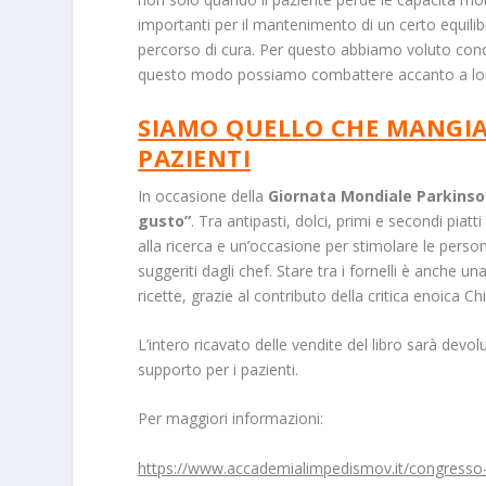
importanti per il mantenimento di un certo equilibr
percorso di cura. Per questo abbiamo voluto conos
questo modo possiamo combattere accanto a lor
SIAMO QUELLO CHE MANGIA
PAZIENTI
In occasione della
Giornata Mondiale Parkins
gusto”
. Tra antipasti, dolci, primi e secondi piat
alla ricerca e un’occasione per stimolare le persone
suggeriti dagli chef. Stare tra i fornelli è anche u
ricette, grazie al contributo della critica enoica Ch
L’intero ricavato delle vendite del libro sarà devol
supporto per i pazienti.
Per maggiori informazioni:
https://www.accademialimpedismov.it/congresso