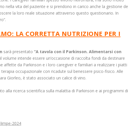
io nella vita del paziente e si prendono in carico anche la gestione de
cere la loro reale situazione attraverso questo questionario. In
o”.
MO: LA CORRETTA NUTRIZIONE PER I
on
sarà presentato
“A tavola con il Parkinson. Alimentarsi con
ti il volume intende essere un’occasione di raccolta fondi da destinare
 affette da Parkinson e i loro caregiver e familiari a realizzare i piatti
na terapia occupazionale con ricadute sul benessere psico-fisico. Alle
iara Giorleo, è stato associato un calice di vino.
uto alla ricerca scientifica sulla malattia di Parkinson e ai programmi d
-limpe-2024