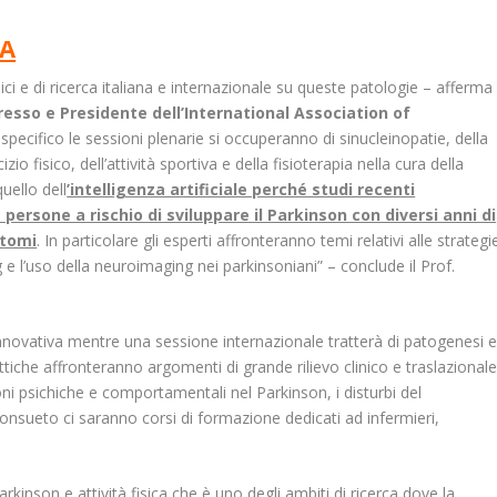
CA
ci e di ricerca italiana e internazionale su queste patologie – afferma 
esso e Presidente dell’International Association of
 specifico le sessioni plenarie si occuperanno di sinucleinopatie, della
zio fisico, dell’attività sportiva e della fisioterapia nella cura della
uello dell
’intelligenza artificiale perché studi recenti
 persone a rischio di sviluppare il Parkinson con diversi anni di
ntomi
. In particolare gli esperti affronteranno temi relativi alle strategi
g e l’uso della neuroimaging nei parkinsoniani” – conclude il Prof.
nnovativa mentre una sessione internazionale tratterà di patogenesi 
ttiche affronteranno argomenti di grande rilievo clinico e traslazional
oni psichiche e comportamentali nel Parkinson, i disturbi del
onsueto ci saranno corsi di formazione dedicati ad infermieri,
kinson e attività fisica che è uno degli ambiti di ricerca dove la