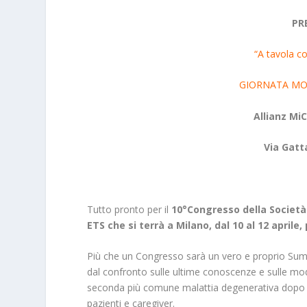
PR
“A tavola co
GIORNATA MON
Allianz Mi
Via Gatt
Tutto pronto per il
10°Congresso
della Societ
ETS che si terrà a Milano, dal 10 al 12 aprile
Più che un Congresso sarà un vero e proprio Summi
dal confronto sulle ultime conoscenze e sulle modal
seconda più comune malattia degenerativa dopo l’A
pazienti e caregiver.