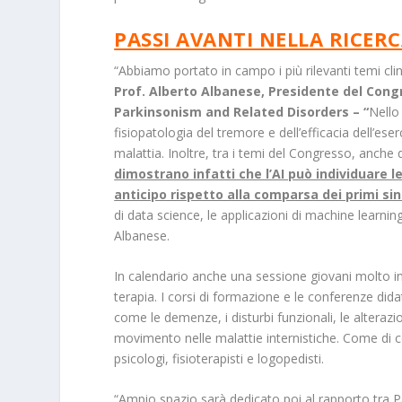
PASSI AVANTI NELLA RICER
“Abbiamo portato in campo i più rilevanti temi clini
Prof. Alberto Albanese, Presidente del Congr
Parkinsonism and Related Disorders – “
Nello
fisiopatologia del tremore e dell’efficacia dell’eserci
malattia. Inoltre, tra i temi del Congresso, anche q
dimostrano infatti che l’AI può individuare le
anticipo rispetto alla comparsa dei primi si
di data science, le applicazioni di machine learnin
Albanese.
In calendario anche una sessione giovani molto i
terapia. I corsi di formazione e le conferenze dida
come le demenze, i disturbi funzionali, le alterazi
movimento nelle malattie internistiche. Come di c
psicologi, fisioterapisti e logopedisti.
“Ampio spazio sarà dedicato poi al rapporto tra Par