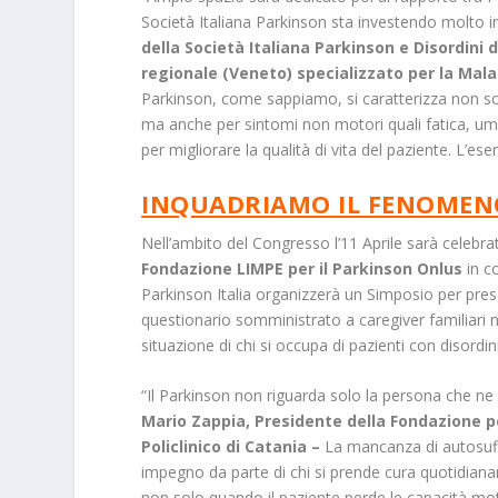
Società Italiana Parkinson sta investendo molto in
della Società Italiana Parkinson e Disordin
regionale (Veneto) specializzato per la Mal
Parkinson, come sappiamo, si caratterizza non solo
ma anche per sintomi non motori quali fatica, um
per migliorare la qualità di vita del paziente. L’ese
INQUADRIAMO IL FENOMENO
Nell’ambito del Congresso l’11 Aprile sarà celebr
Fondazione LIMPE per il Parkinson Onlus
in c
Parkinson Italia organizzerà un Simposio per presen
questionario somministrato a caregiver familiari ne
situazione di chi si occupa di pazienti con disord
“Il Parkinson non riguarda solo la persona che ne 
Mario Zappia, Presidente della Fondazione pe
Policlinico di Catania –
La mancanza di autosuffi
impegno da parte di chi si prende cura quotidiana
non solo quando il paziente perde le capacità mot