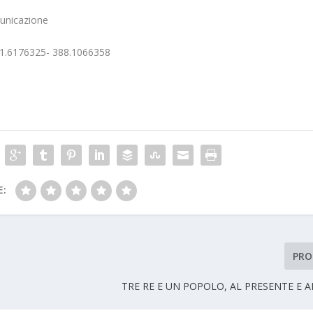
municazione
1.6176325- 388.1066358
E:
PRO
TRE RE E UN POPOLO, AL PRESENTE E 