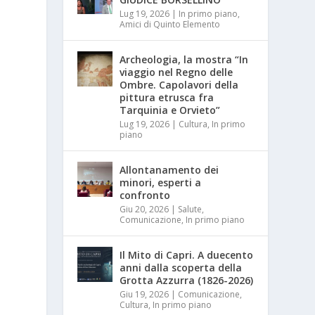
Lug 19, 2026
|
In primo piano
,
Amici di Quinto Elemento
Archeologia, la mostra “In
viaggio nel Regno delle
Ombre. Capolavori della
pittura etrusca fra
Tarquinia e Orvieto”
Lug 19, 2026
|
Cultura
,
In primo
piano
Allontanamento dei
minori, esperti a
confronto
Giu 20, 2026
|
Salute
,
Comunicazione
,
In primo piano
Il Mito di Capri. A duecento
anni dalla scoperta della
Grotta Azzurra (1826-2026)
Giu 19, 2026
|
Comunicazione
,
Cultura
,
In primo piano