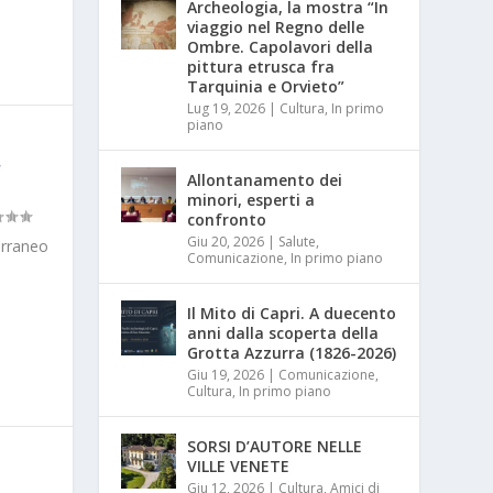
Archeologia, la mostra “In
viaggio nel Regno delle
Ombre. Capolavori della
pittura etrusca fra
Tarquinia e Orvieto”
Lug 19, 2026
|
Cultura
,
In primo
piano
,
Allontanamento dei
minori, esperti a
confronto
Giu 20, 2026
|
Salute
,
terraneo
Comunicazione
,
In primo piano
Il Mito di Capri. A duecento
anni dalla scoperta della
Grotta Azzurra (1826-2026)
Giu 19, 2026
|
Comunicazione
,
Cultura
,
In primo piano
SORSI D’AUTORE NELLE
VILLE VENETE
8
Giu 12, 2026
|
Cultura
,
Amici di