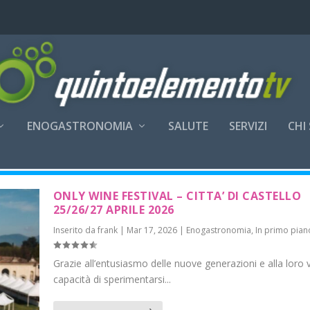
ENOGASTRONOMIA
SALUTE
SERVIZI
CHI
ONLY WINE FESTIVAL – CITTA’ DI CASTELLO
25/26/27 APRILE 2026
Inserito da
frank
|
Mar 17, 2026
|
Enogastronomia
,
In primo pian
Grazie all’entusiasmo delle nuove generazioni e alla loro 
capacità di sperimentarsi...