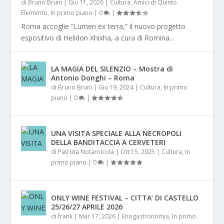
di
Bruno Bruni
|
Giu 11, 2026
|
Cultura
,
Amici di Quinto
Elemento
,
In primo piano
|
0
|
Roma accoglie “Lumen ex terra,” il nuovo progetto
espositivo di Helidon Xhixha, a cura di Romina...
LA MAGIA DEL SILENZIO – Mostra di
Antonio Donghi – Roma
di
Bruno Bruni
|
Giu 19, 2024
|
Cultura
,
In primo
piano
|
0
|
UNA VISITA SPECIALE ALLA NECROPOLI
DELLA BANDITACCIA A CERVETERI
di
Patrizia Notarnicola
|
Ott 15, 2025
|
Cultura
,
In
primo piano
|
0
|
ONLY WINE FESTIVAL – CITTA’ DI CASTELLO
25/26/27 APRILE 2026
di
frank
|
Mar 17, 2026
|
Enogastronomia
,
In primo