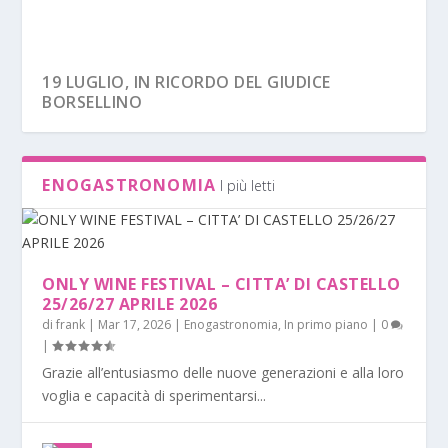
19 LUGLIO, IN RICORDO DEL GIUDICE
BORSELLINO
ENOGASTRONOMIA
I più letti
ONLY WINE FESTIVAL – CITTA’ DI CASTELLO
25/26/27 APRILE 2026
di
frank
|
Mar 17, 2026
|
Enogastronomia
,
In primo piano
|
0
|
Grazie all’entusiasmo delle nuove generazioni e alla loro
voglia e capacità di sperimentarsi...
ARCHEOLOGIA, LA MOSTRA “IN VIAGGIO NEL
ALLONTANAMENTO DEI MINORI, ESPERTI A
IL MITO DI CAPRI. A DUECENTO ANNI DALLA
LUMEN EX TERRA
FESTIVAL DELLA LETTERATURA DI VIAGGIO
REGNO...
CONFRONTO
SCOPERTA D...
2026